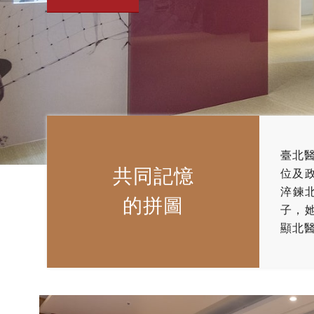
臺北
共同記憶
位及
淬鍊
的拼圖
子，
顯北