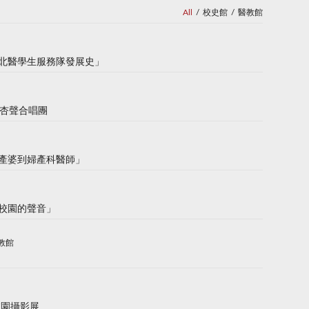
All
/
校史館
/
醫教館
北醫學生服務隊發展史」
 杏聲合唱團
產婆到婦產科醫師」
校園的聲音」
教館
校園攝影展