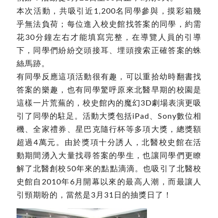
本次活動，共吸引近1,200名同學參與，摸彩箱幾
乎無法負荷；每位進入校史館找答案的同學，約需
花30分鐘左右才能填寫完整，在導覽人員的引導
下，同學們紛紛交頭接耳、埋頭搜索正確答案的蛛
絲馬跡。
有同學反應這項活動很有趣，可以重拾幼時翻書找
答案的樂趣，也有同學驚呼原來北醫早期的校園是
這樣一片荒蕪的，校史館內的魔幻3D劇場表演更吸
引了同學的駐足。活動大獎包括iPad、Sony數位相
機、全家禮券、星巴克隨行杯等多項大獎，總獎額
超過4萬元。由於獎項十分誘人，北醫校史館在活
動期間湧入大量找尋答案的學生，也讓同學們更瞭
解了北醫創校50年來的點點滴滴。也吸引了北醫校
史館自2010年6月開幕以來的最高人潮，而最讓人
引頸期盼的，當然是3月31日的抽獎日了！