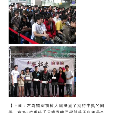
【上圖：左為醫綜前棟大廳擠滿了期待中獎的同
學，右為5位獲得千元禮券的同學與莊玉琪組長合