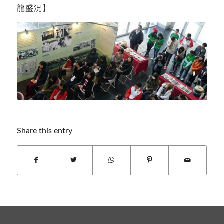
龍盛況】
Share this entry