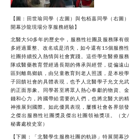
【圖：田世瑜同學（左圖）與包栢嘉同學（右圖）
開幕沙龍現場分享服務經驗】
北醫大50多年的歷史中，服務性社團及服務隊有很
多經過重整、改名或是消失，如今還有15個服務性
社團持續投入熱情與社會實踐。這些學生醫療服務
隊或醫藥教育營經過長期的傳承與經營，從偏遠山
區到離島鄉鎮，由兒童教育到老人照護，是本校學
子回饋社會的具體表現，也予人北醫學子允文允武
的正面形象。同學甚至將眾人熱心奉獻的物資、金
錢和心力，跨國帶給需要的人們，也將北醫大的精
神推展到國際。如此優異表現，屢獲社會各界頒發
之傑出服務性社團獎及傑出社團領袖獎項。（文/
秘書處校史室）
【下圖：「北醫學生服務社團的軌跡」特展開幕沙